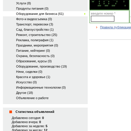
 @@    @   @   @      @     @   

Услуги (8)
       @   @   @     @          

      @@@   @@@   @@@        @  
Продукты питания (0)
введите номер ^
Оборудование для бизнеса (61)
Фото-и видеосъемка (0)
Транспорт, перевозки (3)
Правила публикации
Сад, благоустройство (1)
Ремонт, строительство (25)
Реклама, полиграфия (1)
Праздники, мероприятия (0)
Питание, кейтеринг (0)
Охрана, безопасность (0)
Образование, курсы (0)
Оборудование, производство (19)
Няни, сиделки (0)
Красота и здоровье (1)
Искусство (0)
Информационные технологии (0)
Другое (18)
Объявление о работе
Статистика объявлений
Добавлено сегодня:
0
Добавлено вчера:
0
Добавлено за неделю:
5
Добавлено за месяц:
12