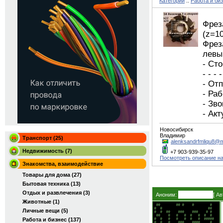
Категории
::
Работа и би
Фрез
(z=1
Фрез
левы
- Сто
- - - -
- От
- Ра
- Зв
- Ак
Новосибирск
Владимир
Транспорт (25)
alenksandrfmliqu8@m
Недвижимость (7)
+7 903-939-35-97
Посмотреть описание на
Знакомства, взаимодействие
Товары для дома (27)
Бытовая техника (13)
Отдых и развлечения (3)
Аноним:
[
Ав
Животные (1)
 @@        @@ @    @        @   

@  @                       @@   

Личные вещи (5)
@  @  @@    @@@    @@@    @ @   

 @@    @   @   @  @   @  @  @   

Работа и бизнес (137)
@  @   @   @   @  @   @  @@@@@  

@  @   @    @@@    @@@@     @   
