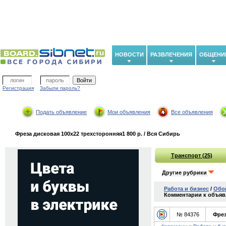
НОВОСТИ
РАЗВЛЕЧЕНИЯ
ОБЩЕНИ
Регистрация
Забыли пароль?
Подать объявление
Мои объявления
Все объявления
Фреза дисковая 100х22 трехсторонняя1 800 р. / Вся Сибирь
Транспорт (25)
Другие рубрики
Работа и бизнес
/
Обо
Комментарии к объявл
№ 84376
Фрез