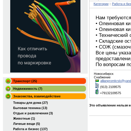
Категории
::
Работа и би
Нам требуются
• Олеиновая ки
• Олеиновая кис
• Технический 
• Складские ос
• СОЖ (смазоч
Все цены указ
предоставления
По вопросам по
Новосибирск
Снабжение
allianpromkrsk@yand
Транспорт (25)
(913) 2109575
Недвижимость (7)
+79132109575
Знакомства, взаимодействие
Товары для дома (27)
Это объявление нельзя 
Бытовая техника (13)
Отдых и развлечения (3)
Животные (1)
Личные вещи (5)
Работа и бизнес (137)