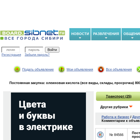
НОВОСТИ
РАЗВЛЕЧЕНИЯ
ОБЩЕНИ
Регистрация
Забыли пароль?
Подать объявление
Мои объявления
Все объявления
Постоянная закупка: олеиновая кислота (все виды, склады, просрочка) 800 
Транспорт (25)
Другие рубрики
Работа и бизнес
/
Дру
Комментарии к объявл
Пост
№ 84566
прос