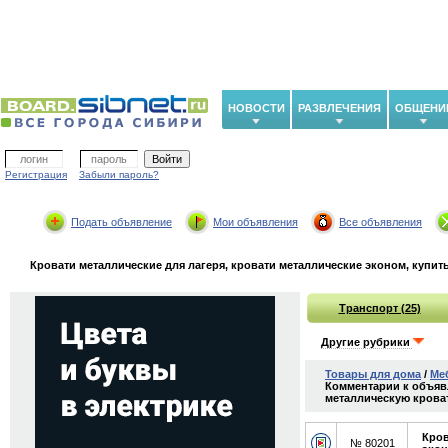
НОВОСТИ
РАЗВЛЕЧЕНИЯ
ОБЩЕНИ
Регистрация
Забыли пароль?
Подать объявление
Мои объявления
Все объявления
Кровати металлические для лагеря, кровати металлические эконом, купить
Транспорт (25)
Другие рубрики
Товары для дома
/
Ме
Комментарии к объявл
металлическую кроват
Кров
№ 80201