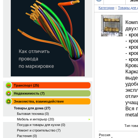
экон
Категории
::
Товары для 
Комп
двух
- кр
- кр
- кр
- кр
- кр
Кров
Карк
выде
удоб
Транспорт (25)
эксп
Недвижимость (7)
отли
Знакомства, взаимодействие
учащ
Вся 
Товары для дома (27)
Бытовая техника (0)
metal
Мебель и интерьер (20)
Посуда и товары для кухни (0)
Тип това
Ремонт и строительство (7)
Россия
Растения (0)