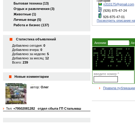
Григорий
Бытовая техника (13)
n310175@gmail.com
Отдых и развлечения (3)
(926) 875-47-24
Животные (1)
926-875-47-01
Личные вещи (5)
Посмотреть описание на
Работа и бизнес (137)
Статистика объявлений
Аноним:
[
Ав
Добавлено сегодня:
0
Добавлено вчера:
0
@@     @@     @@   @@@@@   @ @   

      @  @   @ @   @             

Добавлено за неделю:
5
@@@@  @  @   @ @   @ @@     @    

@  @   @@@  @  @   @@  @   @ @   

Добавлено за месяц:
12
   @     @  @@@@@      @  @   @  

   @    @      @   @   @  @   @  

Всего:
239
  @   @@      @@@   @@@   @   @  

  @                        @ @   

  @         @ @    @        @    
введите номер ^
Новые комментарии
…
автор:
Олег
Правила публикации
Тел:
+79502081282
отдел сбыта ГП Стальмаш