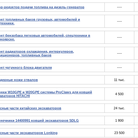
р-редуктор подачи топлива на дизель-генератор
----
нт топливных баков грузовых, автомобилей и
----
техники.
нт бензобака легковых автомобилей, спецтехники в
----
ноярске.
нт радиаторов охлаждения, интеркулеров,
----
иционеров, топливных баков
нт чугунного блока двигателя
----
дерные ножи отвалов
11 тыс.
нки W10GPE и W20GPE системы ProClaws для ковшей
4 500
аваторов HITACHI
сные части китайских экскаваторов
24 тыс.
нечники 14400991 ковшей экскаваторов SDLG
1 800
сные части экскаваторов Lonking
23 500