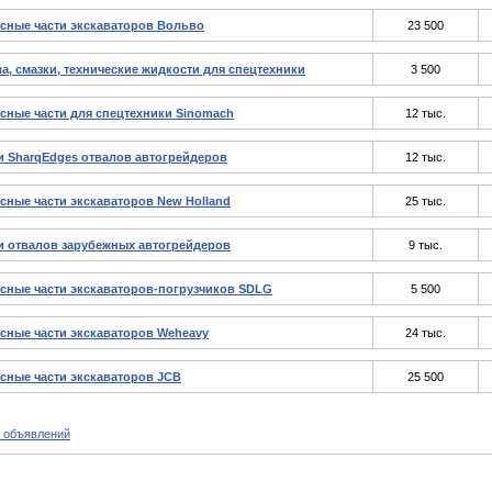
сные части экскаваторов Вольво
23 500
а, смазки, технические жидкости для спецтехники
3 500
сные части для спецтехники Sinomach
12 тыс.
 SharqEdges отвалов автогрейдеров
12 тыс.
сные части экскаваторов New Holland
25 тыс.
 отвалов зарубежных автогрейдеров
9 тыс.
сные части экскаваторов-погрузчиков SDLG
5 500
сные части экскаваторов Weheavy
24 тыс.
сные части экскаваторов JCB
25 500
 объявлений