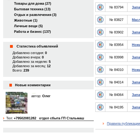
Товары для дома (27)
№ 83794
Запа
Бытовая техника (13)
Отдых и развлечения (3)
№ 83827
Масл
Животные (1)
Личные вещи (5)
Работа и бизнес (137)
№ 83902
Запа
№ 83954
Ножи
Статистика объявлений
Добавлено сегодня:
0
Добавлено вчера:
0
№ 83998
Запа
Добавлено за неделю:
5
Добавлено за месяц:
12
№ 84010
Ножи
Всего:
239
№ 84014
Запа
Новые комментарии
…
№ 84064
Запа
автор:
Олег
№ 84195
Запа
Тел:
+79502081282
отдел сбыта ГП Стальмаш
Правила публикации