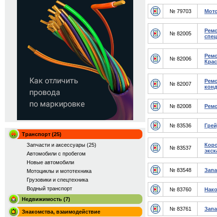
№ 79703
Мото
Ремо
№ 82005
спец
Ремо
№ 82006
Крас
Ремо
№ 82007
конд
№ 82008
Ремо
№ 83536
Грей
Транспорт (25)
Запчасти и аксессуары (25)
Коро
№ 83537
экск
Автомобили с пробегом
Новые автомобили
№ 83548
Запа
Мотоциклы и мототехника
Грузовики и спецтехника
Водный транспорт
№ 83760
Нако
Недвижимость (7)
№ 83761
Запа
Знакомства, взаимодействие