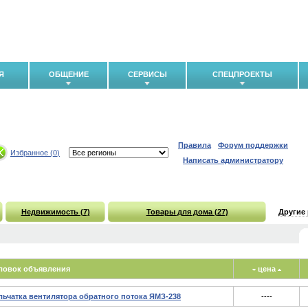
Я
ОБЩЕНИЕ
СЕРВИСЫ
СПЕЦПРОЕКТЫ
Правила
Форум поддержки
Избранное (
0
)
Написать администратору
Недвижимость (7)
Товары для дома (27)
Другие
ловок объявления
цена
ьчатка вентилятора обратного потока ЯМЗ-238
----