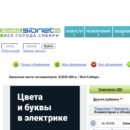
НОВОСТИ
РАЗВЛЕЧЕНИЯ
ОБЩЕНИ
Регистрация
Забыли пароль?
Подать объявление
Мои объявления
Все объявления
Запасные части экскаваторов JCB25 500 р. / Вся Сибирь
Транспорт (25)
Другие рубрики
Транспорт
/
Запчасти 
Комментарии к объяв
№ 84195
Запа