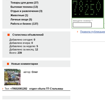
@@@@@   @@     @   @       @    

Товары для дома (27)
@   @  @  @               @ @   

    @  @  @   @@   @@@@  @   @  

Бытовая техника (13)
   @    @@   @  @  @     @   @  

   @   @  @     @  @     @   @  

  @    @  @    @   @@@    @ @   

Отдых и развлечения (3)
  @     @@    @       @    @    

             @        @         

  @@   @     @@@@  @@@   @      
Животные (1)
Личные вещи (5)
введите номер ^
Работа и бизнес (137)
Правила публикации
Статистика объявлений
Добавлено сегодня:
0
Добавлено вчера:
0
Добавлено за неделю:
5
Добавлено за месяц:
12
Всего:
239
Новые комментарии
…
автор:
Олег
Тел:
+79502081282
отдел сбыта ГП Стальмаш