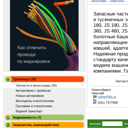
Категории
::
Транспорт
::
Запасные част
и гусеничных э
180, JS 190, JS
360, JS 460, J
болотные башм
направляющие 
ковшей, адапте
Надежная прод
стандарту каче
модели машины
компаниями. Г
Транспорт (25)
Запчаст
Запчасти и аксессуары (25)
Новосибирск
Автомобили с пробегом
Николай
Новые автомобили
sdms@bk.ru
Мотоциклы и мототехника
(911) 7377588
Грузовики и спецтехника
Водный транспорт
Недвижимость (7)
Аноним:
[
Ав
Знакомства, взаимодействие